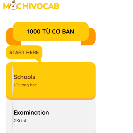
1000 TỪ CƠ BẢN
Schools
1.Trường học
Examination
2.Kì thi