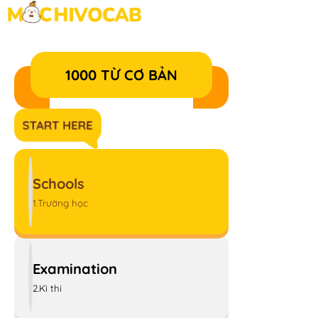
1000 TỪ CƠ BẢN
Schools
1.Trường học
Examination
2.Kì thi