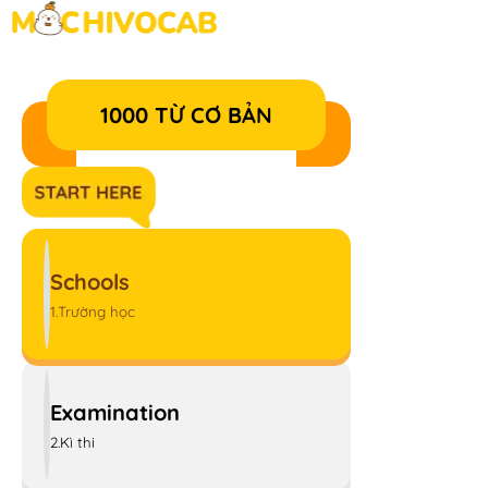
1000 TỪ CƠ BẢN
Schools
1.Trường học
Examination
2.Kì thi